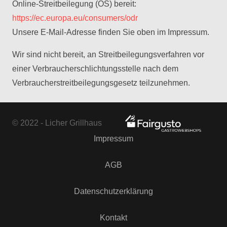
Online-Streitbeilegung (OS) bereit:
https://ec.europa.eu/consumers/odr
Unsere E-Mail-Adresse finden Sie oben im Impressum.
Wir sind nicht bereit, an Streitbeilegungsverfahren vor
einer Verbraucherschlichtungsstelle nach dem
Verbraucherstreitbeilegungsgesetz teilzunehmen.
© 2022 -
Licher Grillhaus
Impressum
AGB
Datenschutzerklärung
Kontakt